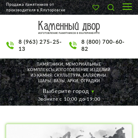
Продажа памятников от
производителя в Ялуторовске
О КОМПАНИИ
КАТАЛОГ
8 (963) 275-25-
8 (800) 700-60-
НАШИ РАБОТЫ
13
82
АКЦИИ
ПАМЯТНИКИ, МЕМОРИАЛЬНЫЕ
КОМПЛЕКСЫ,ИЗГОТОВЛЕНИЕ ИЗДЕЛИЙ
ДОСТАВКА
ИЗ КАМНЯ: СКУЛЬПТУРА, БАЛЯСИНЫ,
ШАРЫ, ВАЗЫ, АРКИ, ОГРАДКИ
КОНТАКТЫ
Выберите город
Звоните с 10:00 до 19:00
K2532513@yandex.ru
Екатеринбург, Щорса, 56
Пн. — Пт. с 10:00 до 19:00
Суббота с 11:00 до 17:00
Воскресенье по договор.